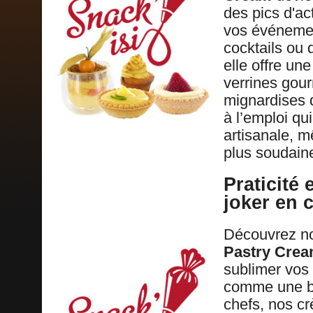
des pics d'ac
vos événemen
cocktails ou 
elle offre un
verrines gour
mignardises d
à l’emploi qu
artisanale, 
plus soudain
Praticité 
joker en 
Découvrez n
Pastry Cre
sublimer vos 
comme une ba
chefs, nos c