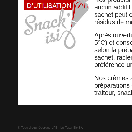
aucun additif
sachet peut c
résidus de m
Après ouvertu
5°C) et cons
selon la prép
sachet, racler
préférence u
Nos crèmes s
préparations 
traiteur, sna
© Tous droits réservés LFB - Le Futur Bio SA