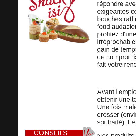
répondre ave
exigeantes 
bouches raffi
food audacie
profitez d'un
irréprochable
gain de temps
de compromis 
fait votre r
Avant l'emplo
obtenir une te
Une fois mala
dresser (env
souhaité). Le 
Nos produits